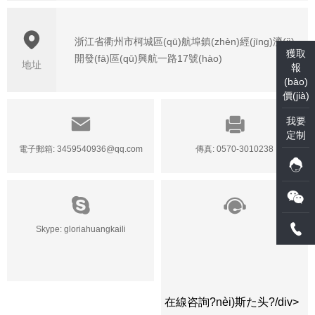
浙江省衢州市柯城區(qū)航埠鎮(zhèn)經(jīng)濟(jì)
獲取
開發(fā)區(qū)興航一路17號(hào)
地址
報
(bào)
價(jià)
我要
定制
電子郵箱: 3459540936@qq.com
傳真: 0570-3010238
Skype: gloriahuangkaili
在線咨詢?nèi)斯た头?/div>