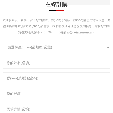
在線訂購
歡迎填寫以下表格，留下您的需求、聯(lián)系電話、設(shè)備使用地等信息，并
盡可能詳細(xì)描述產(chǎn)品需求，我們將快速處理您提交的信息，確保您的購
買咨詢得到及時(shí)、準(zhǔn)確的回復(fù)。