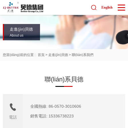
English
走進(jìn)貝德
About us
您當(dāng)前的位置 :
首頁
>
走進(jìn)貝德
>
聯(lián)系我們
聯(lián)系貝德
全國熱線: 86-0570-3010606
銷售電話: 15336738223
電話