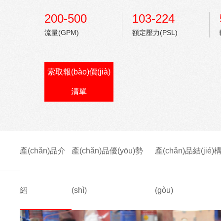
200-500
103-224
流量(GPM)
額定壓力(PSL)
索取報(bào)價(jià)
清單
產(chǎn)品介
產(chǎn)品優(yōu)勢
產(chǎn)品結(jié)
紹
(shì)
(gòu)