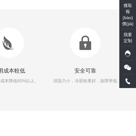
i)產(chǎn)生感應(yīng)電流，"感應(yīng)電機
獲取
。感應(yīng)電流和磁場(chǎng)的聯(lián)合作
報
uǎn)子施加驅(qū)動(dòng)力。
(bào)
價(jià)
CD在磁場(chǎng)B內(nèi)圍繞軸xy旋轉
如果沿順時(shí)針方向轉(zhuǎn)動(dòng)磁場(chǎng)，
我要
定制
受可變磁通量，產(chǎn)生感應(yīng)電動(dòng)
dòng)勢(shì)會(huì)產(chǎn)生感應(yīng)電流(法
根據(jù)楞次定律，電流的方向?yàn)?感應(yīng)電流
效果總是要阻礙引起感應(yīng)電流的原因。因此，
用成本較低
安全可靠
)體承受相對(duì)于感應(yīng)磁場(chǎng)的運
本降低60%以上。
排阻力小，冷卻效果好，故障率低
ng)方向相反的洛侖茲力F。
(dǎo)體力F方向的一個(gè)簡(jiǎn)單的方法是
(磁場(chǎng)對(duì)電流作用將拇指置于感應
chǎng)的方向，食指為力的方向。將中指置于感應
向。這樣一來，閉合線圈承受一定的轉(zhuǎn)矩，
g)子磁場(chǎng)相同方向旋轉(zhuǎn)，該磁場
轉(zhuǎn)磁場(chǎng)。閉合線圈旋轉(zhuǎn)所產