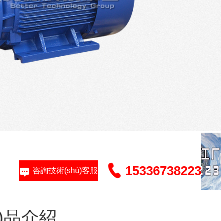
15336738223
咨詢技術(shù)客服
n)品介紹