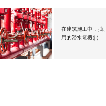
在建筑施工中，抽
用的潛水電機(jī)