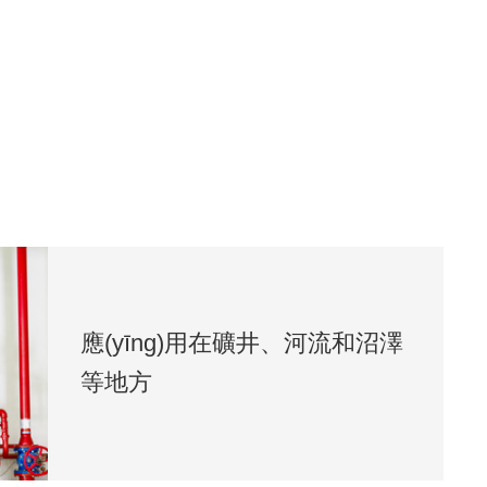
應(yīng)用在礦井、河流和沼澤
等地方