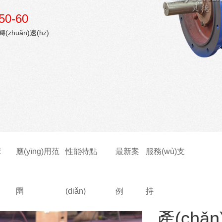
50-60
轉(zhuǎn)速(hz)
構
應(yīng)用范
性能特點
最新案
服務(wù)支
圍
(diǎn)
例
持
產(chǎ