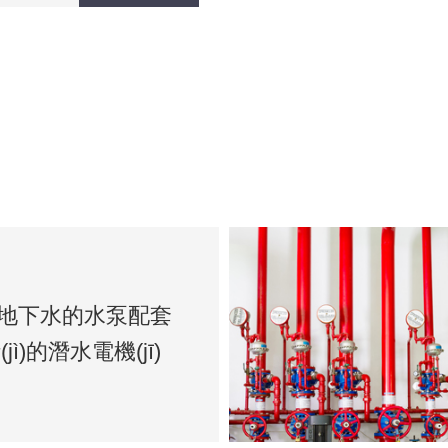
地下水的水泵配套
(jì)的潛水電機(jī)