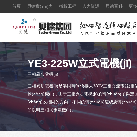
首頁
貝德實(shí)力
樣板工程
人力資源
貝德百科
更
YE3-225W立式電機(jī)
三相異步電機(jī)
三相異步電機(jī)是靠同時(shí)接入380V三相交流電源(
動(dòng)機(jī)，由于三相異步電機(jī)的轉(zhuǎn)子與
(chǎng)以相同的方向、不同的轉(zhuǎn)速成旋轉(zhuǎn)
所以叫三相異步電機(jī)。